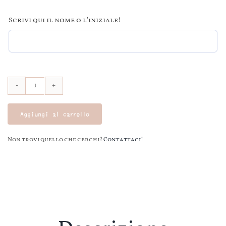
Scrivi qui il nome o l'iniziale!
Asciugamano
Asilo
Aggiungi al carrello
Personalizzabile
Azzurro
Non trovi quello che cerchi?
Contattaci!
quantità