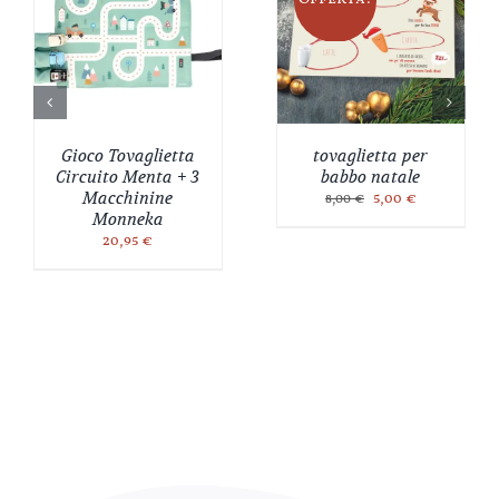
Gioco Tovaglietta
tovaglietta per
Circuito Menta + 3
babbo natale
Il
Il
Macchinine
5,00
€
8,00
€
prezzo
prezzo
Monneka
originale
attuale
20,95
€
era:
è:
8,00 €.
5,00 €.