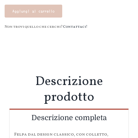
natalizia
Aggiungi al carrello
quantità
Non trovi quello che cerchi?
Contattaci!
Descrizione
prodotto
Descrizione completa
Felpa dal design classico, con colletto,