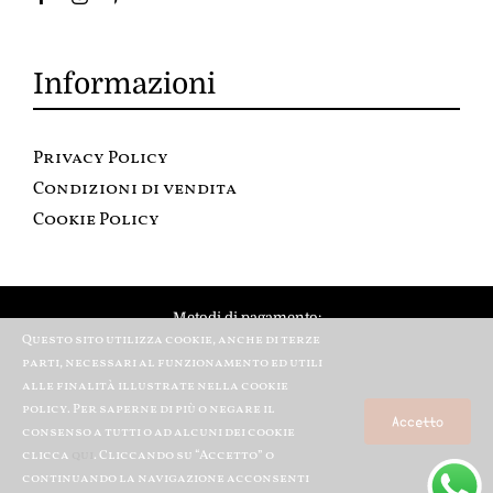
Informazioni
Privacy Policy
Condizioni di vendita
Cookie Policy
Metodi di pagamento:
Questo sito utilizza cookie, anche di terze
parti, necessari al funzionamento ed utili
alle finalità illustrate nella cookie
policy. Per saperne di più o negare il
Accetto
consenso a tutti o ad alcuni dei cookie
clicca
qui
. Cliccando su “Accetto” o
continuando la navigazione acconsenti