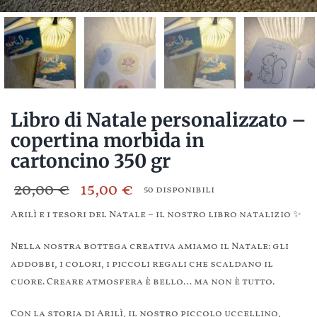
Libro di Natale personalizzato –
copertina morbida in
cartoncino 350 gr
20,00
€
15,00
€
50 disponibili
Il
Il
Arilì e i tesori del Natale – il nostro libro natalizio ✨
prezzo
prezzo
originale
attuale
Nella nostra bottega creativa amiamo il Natale: gli
addobbi, i colori, i piccoli regali che scaldano il
era:
è:
cuore. Creare atmosfera è bello… ma non è tutto.
20,00 €.
15,00 €.
Con la storia di Arilì, il nostro piccolo uccellino,