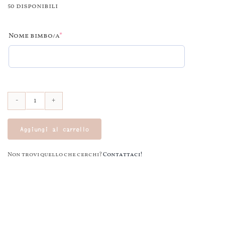
50 disponibili
(required)
Nome bimbo/a
*
Libro
di
Aggiungi al carrello
Natale
personalizzato
Non trovi quello che cerchi?
Contattaci!
-
copertina
morbida
in
cartoncino
350