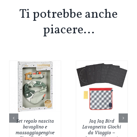
Ti potrebbe anche
piacere…
Set regalo nascita
Jaq Jaq Bird
bavaglino e
Lavagnetta Giochi
massaggiagengive
da Viaggio –