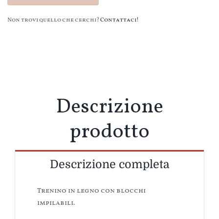
Trenino
costruzioni
Non trovi quello che cerchi?
Contattaci!
Flowers
&
Butterflies
quantità
Descrizione
prodotto
Descrizione completa
Trenino in legno con blocchi
impilabili.