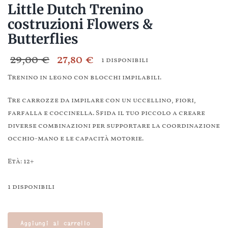
Little Dutch Trenino
costruzioni Flowers &
Butterflies
29,00
€
27,80
€
1 disponibili
Il
Il
Trenino in legno con blocchi impilabili.
prezzo
prezzo
originale
attuale
Tre carrozze da impilare con un uccellino, fiori,
farfalla e coccinella. Sfida il tuo piccolo a creare
era:
è:
diverse combinazioni per supportare la coordinazione
29,00 €.
27,80 €.
occhio-mano e le capacità motorie.
Età: 12+
1 disponibili
Little
Dutch
Aggiungi al carrello