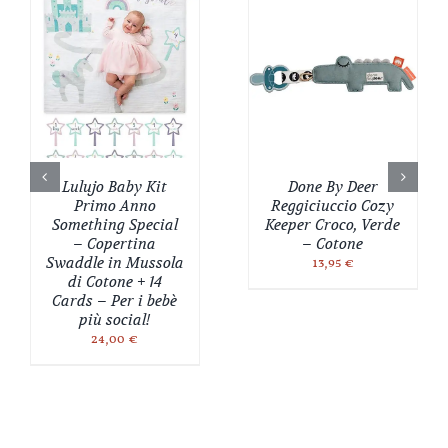
Lulujo Baby Kit
Done By Deer
Primo Anno
Reggiciuccio Cozy
Something Special
Keeper Croco, Verde
– Copertina
– Cotone
Swaddle in Mussola
13,95
€
di Cotone + 14
Cards – Per i bebè
più social!
24,00
€