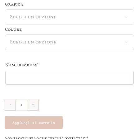
Grafica

Colore

(required)
Nome bimbo/a
*
Sacca
Natale
Aggiungi al carrello
M
30x45
Non trovi quello che cerchi?
Contattaci!