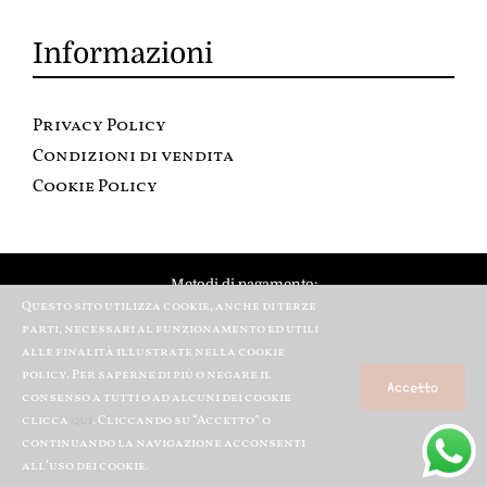
Informazioni
Privacy Policy
Condizioni di vendita
Cookie Policy
Metodi di pagamento:
Questo sito utilizza cookie, anche di terze
parti, necessari al funzionamento ed utili
alle finalità illustrate nella cookie
policy. Per saperne di più o negare il
Accetto
consenso a tutti o ad alcuni dei cookie
clicca
qui
. Cliccando su “Accetto” o
continuando la navigazione acconsenti
© Copyright 2012 – 2020 | All Rights Reserved | Powered Aralgrafica
all’uso dei cookie.