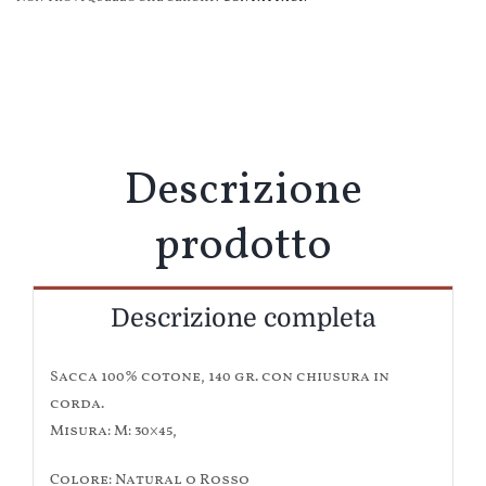
cm
-
100%
Cotone
quantità
Descrizione
prodotto
Descrizione completa
Sacca 100% cotone, 140 gr. con chiusura in
corda.
Misura: M: 30×45,
Colore: Natural o Rosso