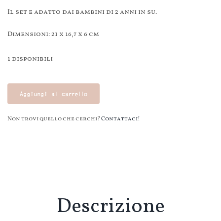
Il set e adatto dai bambini di 2 anni in su.
Dimensioni: 21 x 16,7 x 6 cm
1 disponibili
Tagliere
verdura
Aggiungi al carrello
-
Little
Non trovi quello che cerchi?
Contattaci!
Dutch
quantità
Descrizione