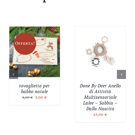
Offerta!
tovaglietta per
Done By Deer Anello
babbo natale
di Attività
Il
Il
5,00
€
Multisensoriale
8,00
€
prezzo
prezzo
Lalee – Sabbia –
originale
attuale
Dalla Nascita
era:
è:
25,00
€
8,00 €.
5,00 €.