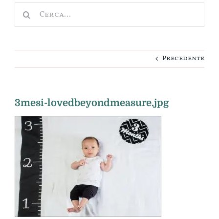
Cerca
Nascita
per:
Cameretta
Precedente
Idee regalo
Personalizza
3mesi-lovedbeyondmeasure.jpg