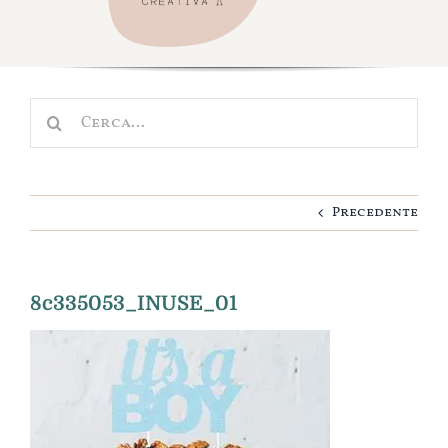
Navigation
Shop
Scuola e Asilo
Cerca
Nascita
per:
Cameretta
Precedente
Idee regalo
Personalizza
8c335053_INUSE_01