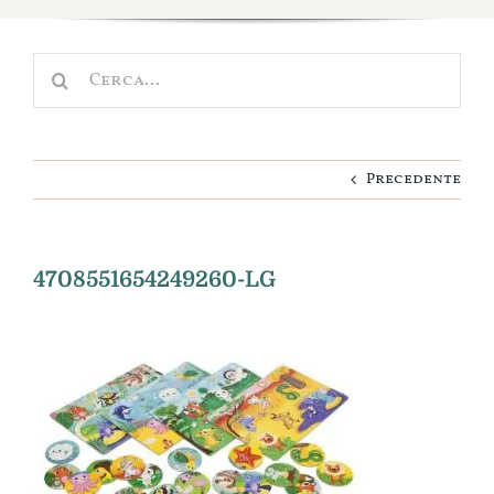
Scuola e Asilo
Cerca
Nascita
per:
Cameretta
Precedente
Idee regalo
Personalizza
4708551654249260-LG