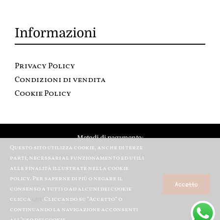
Informazioni
Privacy Policy
Condizioni di vendita
Cookie Policy
Metodi di pagamento:
Questo sito utilizza cookie, anche di terze
parti, necessari al funzionamento ed utili
alle finalità illustrate nella cookie
policy. Per saperne di più o negare il
Accetto
consenso a tutti o ad alcuni dei cookie
clicca
qui
. Cliccando su “Accetto” o
continuando la navigazione acconsenti
© Copyright 2012 – 2020 | All Rights Reserved | Powered Aralgrafica