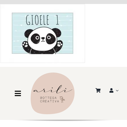
Salta
al
contenuto
Toggle
Navigation
Shop
Scuola e Asilo