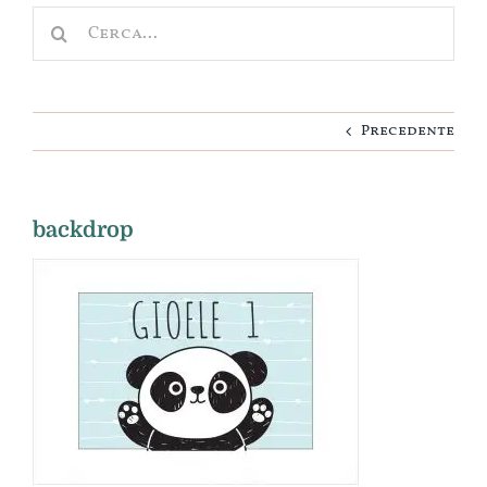
Cerca
Nascita
per:
Cameretta
Precedente
Idee regalo
Personalizza
backdrop