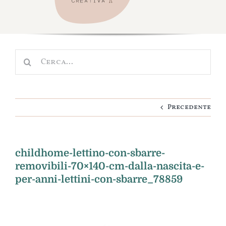
Navigation
Shop
Scuola e Asilo
Cerca
Nascita
per:
Cameretta
Precedente
Idee regalo
Personalizza
childhome-lettino-con-sbarre-
removibili-70×140-cm-dalla-nascita-e-
per-anni-lettini-con-sbarre_78859