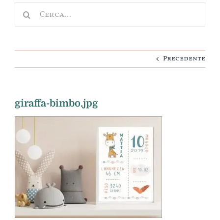
Cerca
Nascita
per:
Cameretta
Precedente
Idee regalo
Personalizza
giraffa-bimbo.jpg