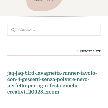
Navigation
Shop
Scuola e Asilo
Cerca
Nascita
per:
Cameretta
Precedente
Idee regalo
Personalizza
jaq-jaq-bird-lavagnetta-runner-tavolo-
con-4-gessetti-senza-polvere-nero-
perfetto-per-ogni-festa-giochi-
creativi_20328_zoom