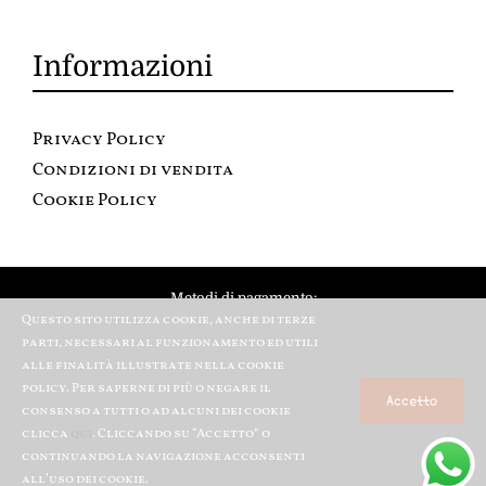
Informazioni
Privacy Policy
Condizioni di vendita
Cookie Policy
Metodi di pagamento:
Questo sito utilizza cookie, anche di terze
parti, necessari al funzionamento ed utili
alle finalità illustrate nella cookie
policy. Per saperne di più o negare il
Accetto
consenso a tutti o ad alcuni dei cookie
clicca
qui
. Cliccando su “Accetto” o
continuando la navigazione acconsenti
© Copyright 2012 – 2020 | All Rights Reserved | Powered Aralgrafica
all’uso dei cookie.