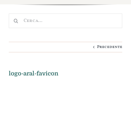
Scuola e Asilo
Cerca
Nascita
per:
Cameretta
Precedente
Idee regalo
Personalizza
logo-aral-favicon