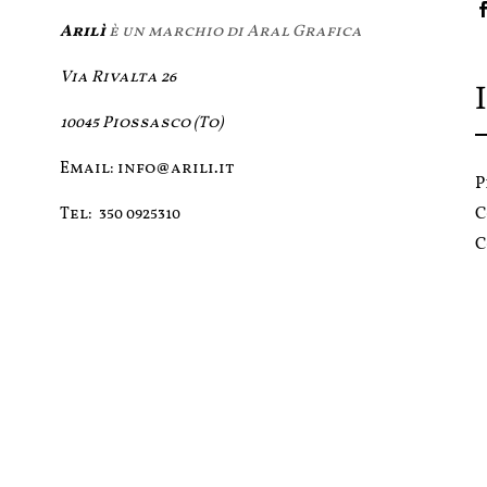
Arilì
è un marchio di Aral Grafica
Via Rivalta 26
10045 Piossasco (To)
Email:
info@arili.it
P
C
Tel:
350 0925310
C