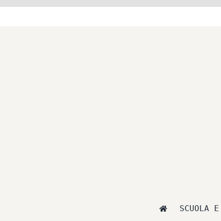
Salta
al
contenuto
SCUOLA E