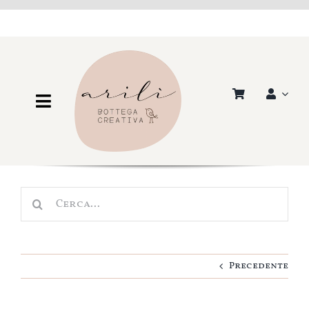
Salta
al
contenuto
Toggle
Navigation
Shop
Scuola e Asilo
Cerca
Nascita
per:
Cameretta
Precedente
Idee regalo
Personalizza