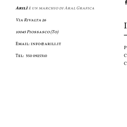
Arilì
è un marchio di Aral Grafica
Via Rivalta 26
10045 Piossasco (To)
Email:
info@arili.it
P
C
Tel:
350 0925310
C