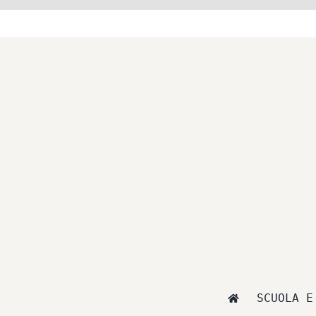
Salta
al
contenuto
SCUOLA E