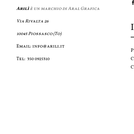
Arilì
è un marchio di Aral Grafica
Via Rivalta 26
10045 Piossasco (To)
Email:
info@arili.it
P
C
Tel:
350 0925310
C