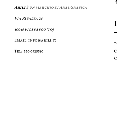
Arilì
è un marchio di Aral Grafica
Via Rivalta 26
10045 Piossasco (To)
Email:
info@arili.it
P
C
Tel:
350 0925310
C