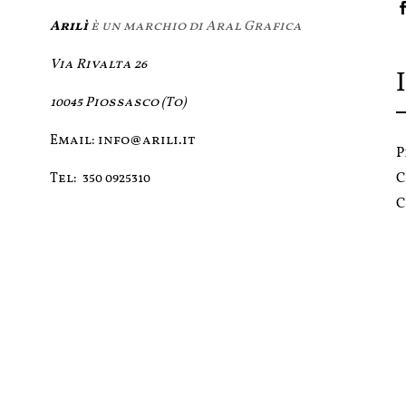
Arilì
è un marchio di Aral Grafica
Via Rivalta 26
10045 Piossasco (To)
Email:
info@arili.it
P
C
Tel:
350 0925310
C