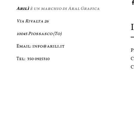
Arilì
è un marchio di Aral Grafica
Via Rivalta 26
10045 Piossasco (To)
Email:
info@arili.it
P
C
Tel:
350 0925310
C