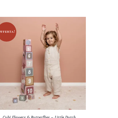
Offerta!
Cubi Flowers & Butterflies – Little Dutch