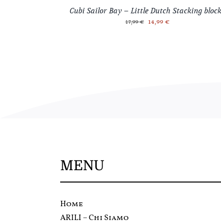
Cubi Sailor Bay – Little Dutch Stacking bloc
Il
Il
14,99
€
17,99
€
prezzo
prezzo
originale
attuale
era:
è:
17,99 €.
14,99 €.
MENU
Home
ARILI – Chi Siamo