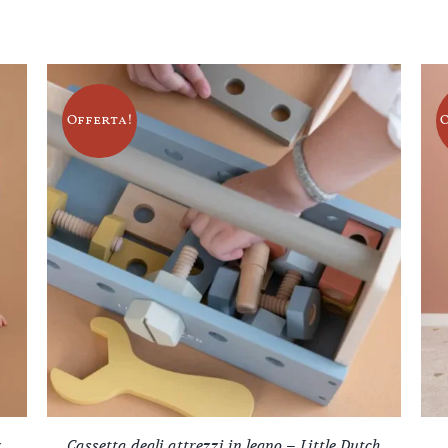
Offerta!
r
Cassetta degli attrezzi in legno – Little Dutch