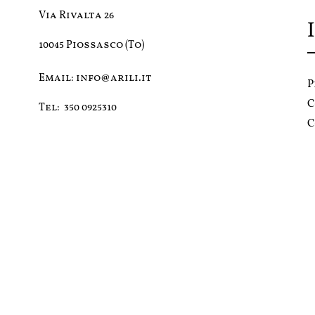
Via Rivalta 26
10045 Piossasco (To)
Email:
info@arili.it
P
C
Tel:
350 0925310
C