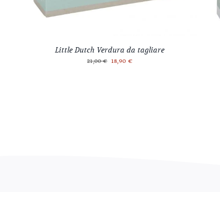
Little Dutch Verdura da tagliare
Il
Il
18,90
€
21,00
€
prezzo
prezzo
originale
attuale
era:
è:
21,00 €.
18,90 €.