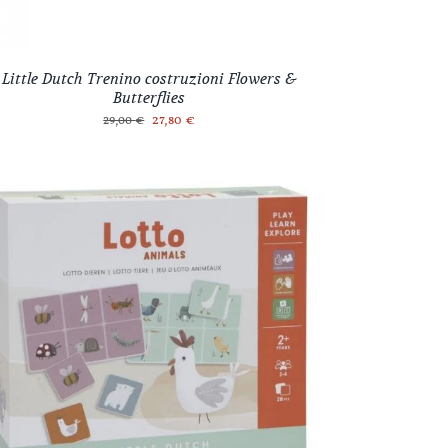
Little Dutch Trenino costruzioni Flowers &
Butterflies
Il
Il
27,80
€
29,00
€
prezzo
prezzo
originale
attuale
era:
è:
29,00 €.
27,80 €.