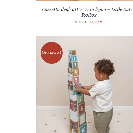
Cassetta degli attrezzi in legno – Little Dut
Toolbox
Il
Il
28,90
€
30,00
€
prezzo
prezzo
originale
attuale
era:
è:
30,00 €.
28,90 €.
Offerta!