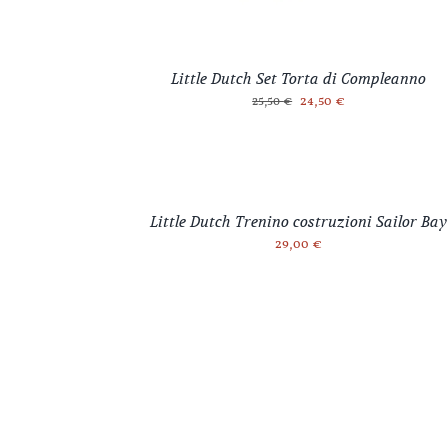
Little Dutch Set Torta di Compleanno
Il
Il
24,50
€
25,50
€
prezzo
prezzo
originale
attuale
era:
è:
25,50 €.
24,50 €.
Little Dutch Trenino costruzioni Sailor Bay
29,00
€