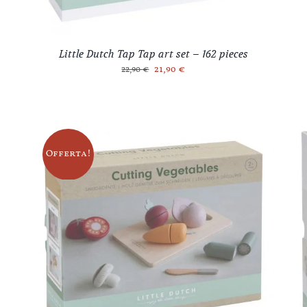
Little Dutch Tap Tap art set – 162 pieces
Il
Il
21,90
€
22,90
€
prezzo
prezzo
originale
attuale
era:
è:
22,90 €.
21,90 €.
Offerta!