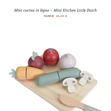
Mini cucina in legno – Mini Kitchen Little Dutch
Il
Il
46,60
€
55,00
€
prezzo
prezzo
originale
attuale
era:
è:
55,00 €.
46,60 €.