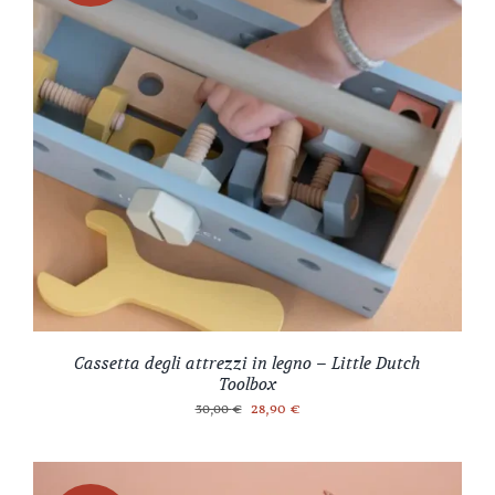
Cassetta degli attrezzi in legno – Little Dutch
Toolbox
Il
Il
28,90
€
30,00
€
prezzo
prezzo
originale
attuale
era:
è: