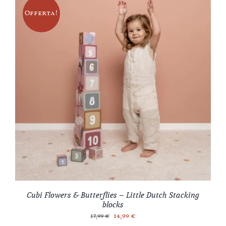
30,00 €.
28,90 €.
Offerta!
Cubi Flowers & Butterflies – Little Dutch Stacking
blocks
Il
Il
14,99
€
17,99
€